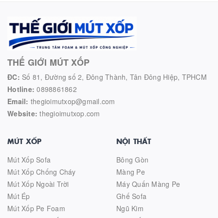
THẾ GIỚI MÚT XỐP
ĐC:
Số 81, Đường số 2, Đông Thành, Tân Đông Hiệp, TPHCM
Hotline:
0898861862
Email:
thegioimutxop@gmail.com
Website:
thegioimutxop.com
MÚT XỐP
NỘI THẤT
Mút Xốp Sofa
Bông Gòn
Mút Xốp Chống Cháy
Màng Pe
Mút Xốp Ngoài Trời
Máy Quấn Màng Pe
Mút Ép
Ghế Sofa
Mút Xốp Pe Foam
Ngũ Kim