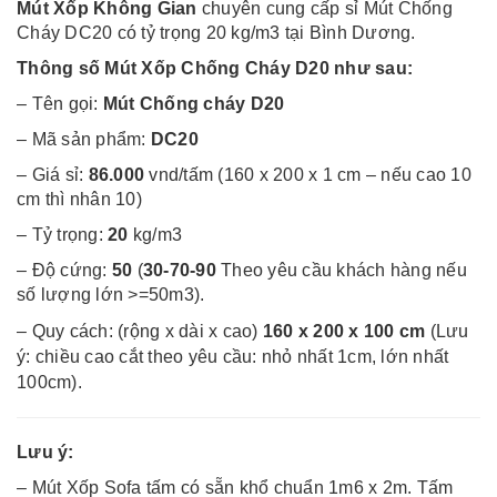
Mút Xốp Không Gian
chuyên cung cấp sỉ Mút Chống
Cháy DC20 có tỷ trọng 20 kg/m3 tại Bình Dương.
Thông số Mút Xốp Chống Cháy D20 như sau:
– Tên gọi:
Mút Chống cháy D20
– Mã sản phẩm:
DC20
– Giá sỉ:
86.000
vnd/tấm (160 x 200 x 1 cm – nếu cao 10
cm thì nhân 10)
– Tỷ trọng:
20
kg/m3
– Độ cứng:
50
(
30-70-90
Theo yêu cầu khách hàng nếu
số lượng lớn >=50m3).
– Quy cách: (rộng x dài x cao)
160 x 200 x 100 cm
(Lưu
ý: chiều cao cắt theo yêu cầu: nhỏ nhất 1cm, lớn
nhất
100cm).
Lưu ý:
– Mút Xốp Sofa tấm có sẵn khổ chuẩn 1m6 x 2m. Tấm