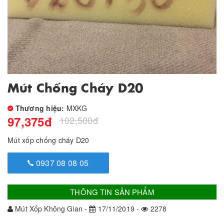
Mút Chống Cháy D20
Thương hiệu:
MXKG
97,375
đ
102,500
đ
Mút xốp chống cháy D20
0937 08 08 05
THÔNG TIN SẢN PHẨM
Mút Xốp Không Gian -
17/11/2019 -
2278