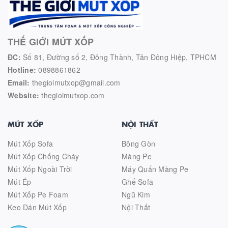
THẾ GIỚI MÚT XỐP
ĐC:
Số 81, Đường số 2, Đông Thành, Tân Đông Hiệp, TPHCM
Hotline:
0898861862
Email:
thegioimutxop@gmail.com
Website:
thegioimutxop.com
MÚT XỐP
NỘI THẤT
Mút Xốp Sofa
Bông Gòn
Mút Xốp Chống Cháy
Màng Pe
Mút Xốp Ngoài Trời
Máy Quấn Màng Pe
Mút Ép
Ghế Sofa
Mút Xốp Pe Foam
Ngũ Kim
Keo Dán Mút Xốp
Nội Thất