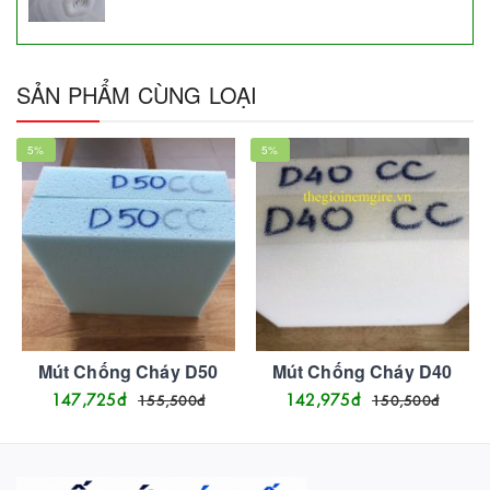
SẢN PHẨM CÙNG LOẠI
5
%
5
%
Mút Chống Cháy D50
Mút Chống Cháy D40
147,725
đ
142,975
đ
155,500
đ
150,500
đ