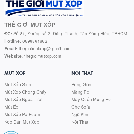
THẾ GIỚI MÚT XỐP
ĐC:
Số 81, Đường số 2, Đông Thành, Tân Đông Hiệp, TPHCM
Hotline:
0898861862
Email:
thegioimutxop@gmail.com
Website:
thegioimutxop.com
MÚT XỐP
NỘI THẤT
Mút Xốp Sofa
Bông Gòn
Mút Xốp Chống Cháy
Màng Pe
Mút Xốp Ngoài Trời
Máy Quấn Màng Pe
Mút Ép
Ghế Sofa
Mút Xốp Pe Foam
Ngũ Kim
Keo Dán Mút Xốp
Nội Thất