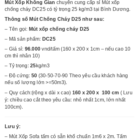
Mút Xốp Không Gian
chuyên cung cấp sỉ Mút xốp
chống cháy DC25 có tỷ trọng 25 kg/m3 tại Bình Dương.
Thông số Mút Chống Cháy D25 như sau:
– Tên gọi:
Mút xốp chống cháy D25
– Mã sản phẩm:
DC25
– Giá sỉ:
96.000
vnd/tấm (160 x 200 x 1cm – nếu cao 10
cm thì nhân 10)
– Tỷ trọng:
25
kg/m3
– Độ cứng:
50
(30-50-70-90 Theo yêu cầu khách hàng
nếu số lượng lớn >=50m3).
– Quy cách:(rộng x dài x cao)
160 x 200 x 100 cm
( Lưu
ý: chiều cao cắt theo yêu cầu: nhỏ nhất 1cm, lớn
nhất
100cm).
Lưu ý:
– Mút Xốp Sofa tấm có sẵn khổ chuẩn 1m6 x 2m. Tấm