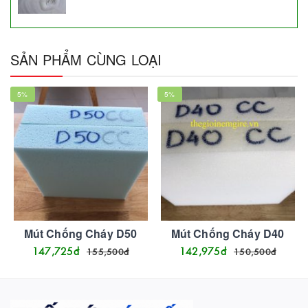
SẢN PHẨM CÙNG LOẠI
5
%
5
%
Mút Chống Cháy D50
Mút Chống Cháy D40
147,725
đ
142,975
đ
155,500
đ
150,500
đ