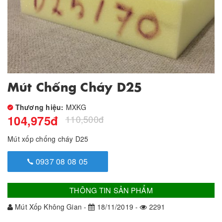
Mút Chống Cháy D25
Thương hiệu:
MXKG
104,975
đ
110,500
đ
Mút xốp chống cháy D25
0937 08 08 05
THÔNG TIN SẢN PHẨM
Mút Xốp Không Gian -
18/11/2019 -
2291