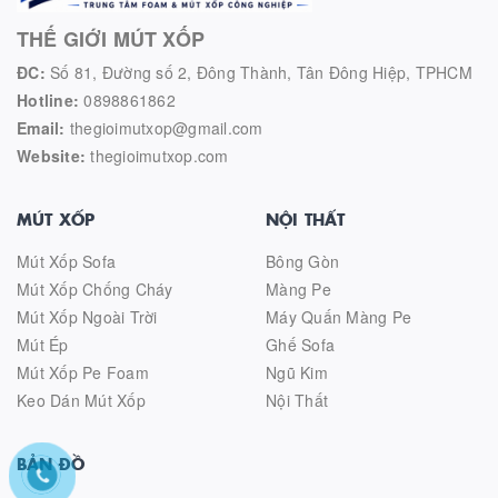
THẾ GIỚI MÚT XỐP
ĐC:
Số 81, Đường số 2, Đông Thành, Tân Đông Hiệp, TPHCM
Hotline:
0898861862
Email:
thegioimutxop@gmail.com
Website:
thegioimutxop.com
MÚT XỐP
NỘI THẤT
Mút Xốp Sofa
Bông Gòn
Mút Xốp Chống Cháy
Màng Pe
Mút Xốp Ngoài Trời
Máy Quấn Màng Pe
Mút Ép
Ghế Sofa
Mút Xốp Pe Foam
Ngũ Kim
Keo Dán Mút Xốp
Nội Thất
BẢN ĐỒ