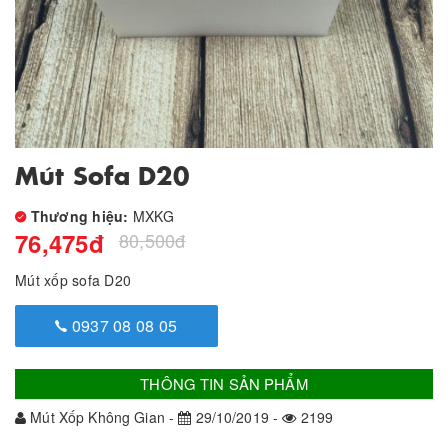
Mút Sofa D20
Thương hiệu:
MXKG
76,475
đ
80,500
đ
Mút xốp sofa D20
0937 08 08 05
THÔNG TIN SẢN PHẨM
Mút Xốp Không Gian -
29/10/2019 -
2199