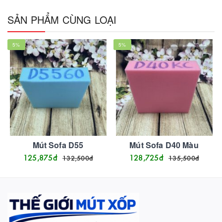
SẢN PHẨM CÙNG LOẠI
5
%
5
%
Mút Sofa D55
Mút Sofa D40 Màu
125,875
đ
128,725
đ
132,500
đ
135,500
đ