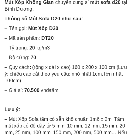
Mút Xốp Không Gian
chuyên cung sỉ
mút sofa d20
tại
Bình Dương.
Thông số Mút Sofa D20 như sau:
– Tên gọi:
Mút Xốp D20
– Mã sản phẩm:
DT20
– Tỷ trọng:
20
kg/m3
– Độ cứng:
70
– Quy cách: (rộng x dài x cao) 160 x 200 x 100 cm (Lưu
ý: chiều cao cắt theo yêu cầu: nhỏ nhất 1cm, lớn
nhất
100cm).
– Giá sỉ:
70.500
vnđ/tấm
Lưu ý:
– Mút Xốp Sofa tấm có sẵn khổ chuẩn 1m6 x 2m. Tấm
mút xốp có độ dày từ 5 mm, 10 mm, 12 mm, 15 mm, 20
mm, 25 mm, 100 mm, 150 mm, 200 mm, 500 mm… Nếu