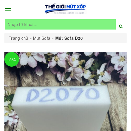
Toggle
navigation
Trang chủ
»
Mút Sofa
»
Mút Sofa D20
-5%