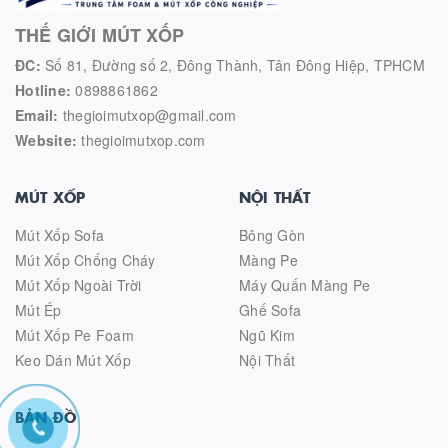
THẾ GIỚI MÚT XỐP
ĐC:
Số 81, Đường số 2, Đông Thành, Tân Đông Hiệp, TPHCM
Hotline:
0898861862
Email:
thegioimutxop@gmail.com
Website:
thegioimutxop.com
MÚT XỐP
NỘI THẤT
Mút Xốp Sofa
Bông Gòn
Mút Xốp Chống Cháy
Màng Pe
Mút Xốp Ngoài Trời
Máy Quấn Màng Pe
Mút Ép
Ghế Sofa
Mút Xốp Pe Foam
Ngũ Kim
Keo Dán Mút Xốp
Nội Thất
BẢN ĐỒ