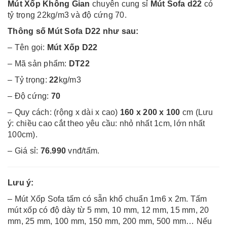
Mút Xốp Không Gian
chuyên cung sỉ
Mút Sofa d22
có
tỷ trọng 22kg/m3 và độ cứng 70.
Thông số Mút Sofa D22 như sau:
– Tên gọi:
Mút Xốp D22
– Mã sản phẩm:
DT22
– Tỷ trọng:
22
kg/m3
– Độ cứng:
70
– Quy cách: (rộng x dài x cao)
160 x 200 x 100
cm (Lưu
ý: chiều cao cắt theo yêu cầu: nhỏ nhất 1cm, lớn nhất
100cm).
– Giá sỉ:
76.990
vnđ/tấm.
Lưu ý:
– Mút Xốp Sofa tấm có sẵn khổ chuẩn 1m6 x 2m. Tấm
mút xốp có độ dày từ 5 mm, 10 mm, 12 mm, 15 mm, 20
mm, 25 mm, 100 mm, 150 mm, 200 mm, 500 mm… Nếu