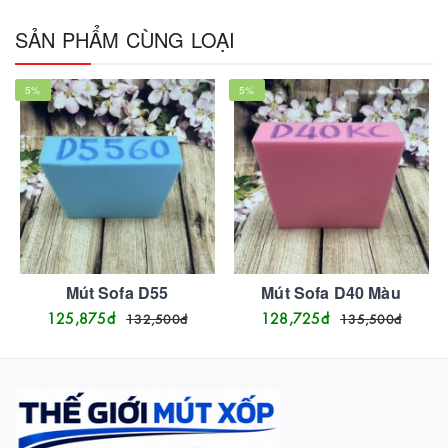
SẢN PHẨM CÙNG LOẠI
5
%
5
%
Mút Sofa D55
Mút Sofa D40 Màu
125,875
đ
128,725
đ
132,500
đ
135,500
đ