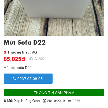
Mút Sofa D22
Thương hiệu:
AG
85,025
đ
89,500
đ
Mút xốp sofa D22
0937 08 08 05
THÔNG TIN SẢN PHẨM
Mút Xốp Không Gian -
29/10/2019 -
2266