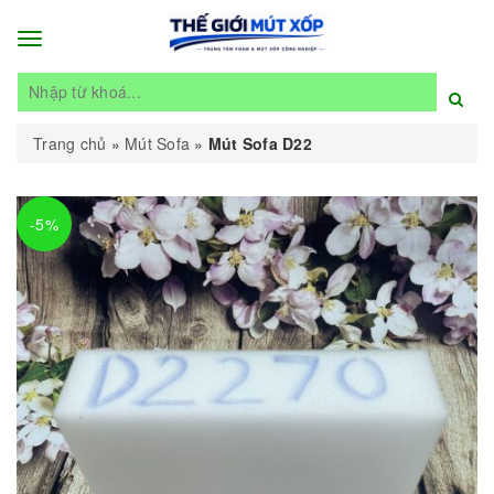
Toggle
navigation
Trang chủ
»
Mút Sofa
»
Mút Sofa D22
-5%