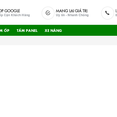
OP GOOGLE
MANG LẠI GIÁ TRỊ
ếp Cận Khách Hàng
Uy tín - Nhanh Chóng
M ỐP
TẤM PANEL
XE NÂNG