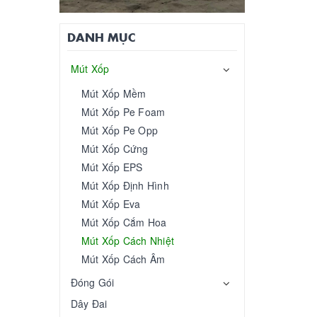
DANH MỤC
Mút Xốp
Mút Xốp Mềm
Mút Xốp Pe Foam
Mút Xốp Pe Opp​
Mút Xốp Cứng
Mút Xốp EPS
Mút Xốp Định Hình
Mút Xốp Eva
Mút Xốp Cắm Hoa
Mút Xốp Cách Nhiệt
Mút Xốp Cách Âm
Đóng Gói
Dây Đai