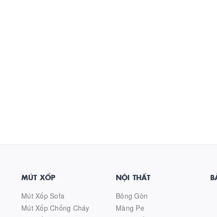
MÚT XỐP
NỘI THẤT
B
Mút Xốp Sofa
Bông Gòn
Mút Xốp Chống Cháy
Màng Pe