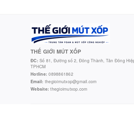
THẾ GIỚI MÚT XỐP
ĐC:
Số 81, Đường số 2, Đông Thành, Tân Đông Hiệ
TPHCM
Hotline:
0898861862
Email:
thegioimutxop@gmail.com
Website:
thegioimutxop.com