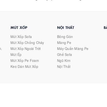
MÚT XỐP
NỘI THẤT
B
Mút Xốp Sofa
Bông Gòn
Mút Xốp Chống Cháy
Màng Pe
p,
Mút Xốp Ngoài Trời
Máy Quấn Màng Pe
Mút Ép
Ghế Sofa
Mút Xốp Pe Foam
Ngũ Kim
Keo Dán Mút Xốp
Nội Thất