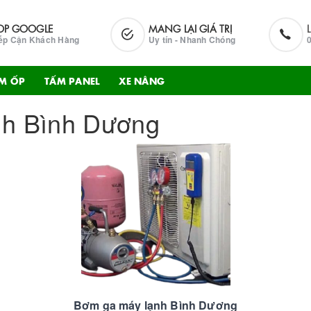
OP GOOGLE
MANG LẠI GIÁ TRỊ
ếp Cận Khách Hàng
Uy tín - Nhanh Chóng
M ỐP
TẤM PANEL
XE NÂNG
nh Bình Dương
Bơm ga máy lạnh Bình Dương