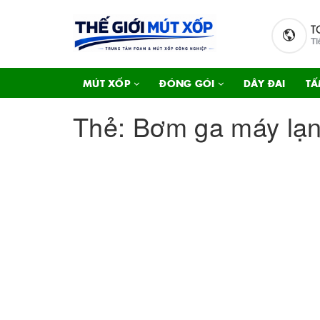
T
Ti
MÚT XỐP
ĐÓNG GÓI
DÂY ĐAI
TẤ
Thẻ:
Bơm ga máy lạ