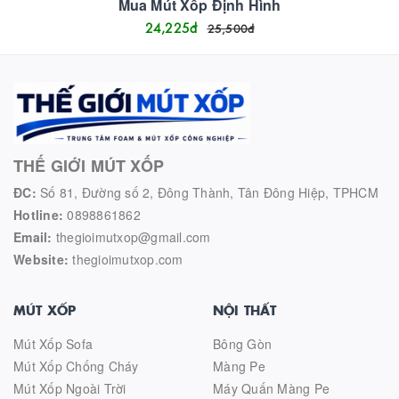
Mua Mút Xốp Định Hình
24,225
đ
25,500
đ
THẾ GIỚI MÚT XỐP
ĐC:
Số 81, Đường số 2, Đông Thành, Tân Đông Hiệp, TPHCM
Hotline:
0898861862
Email:
thegioimutxop@gmail.com
Website:
thegioimutxop.com
MÚT XỐP
NỘI THẤT
Mút Xốp Sofa
Bông Gòn
Mút Xốp Chống Cháy
Màng Pe
Mút Xốp Ngoài Trời
Máy Quấn Màng Pe