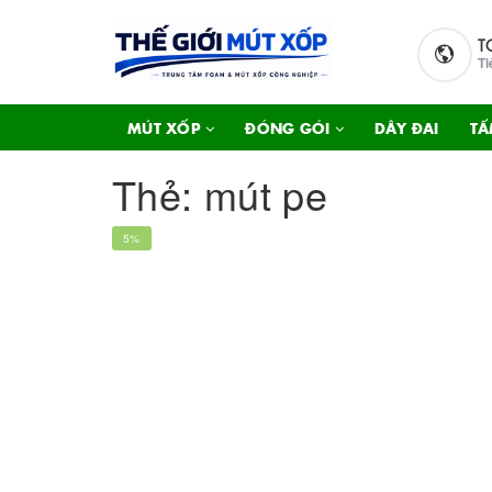
T
Ti
MÚT XỐP
ĐÓNG GÓI
DÂY ĐAI
TẤ
Thẻ:
mút pe
5%