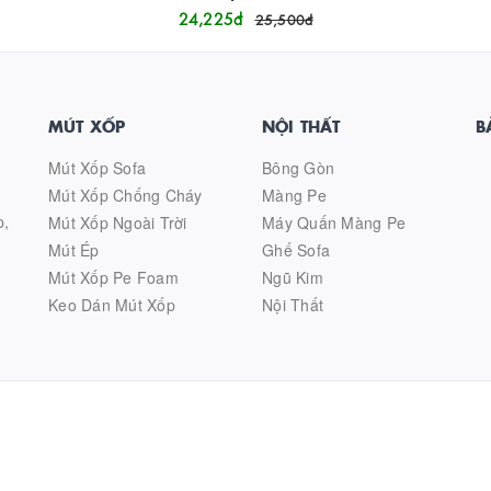
24,225
đ
25,500
đ
MÚT XỐP
NỘI THẤT
B
Mút Xốp Sofa
Bông Gòn
Mút Xốp Chống Cháy
Màng Pe
p,
Mút Xốp Ngoài Trời
Máy Quấn Màng Pe
Mút Ép
Ghế Sofa
Mút Xốp Pe Foam
Ngũ Kim
Keo Dán Mút Xốp
Nội Thất