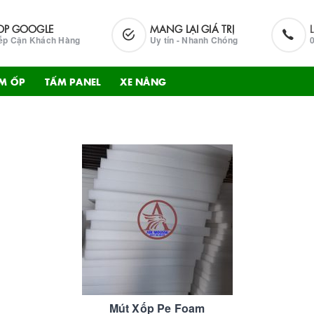
OP GOOGLE
MANG LẠI GIÁ TRỊ
ếp Cận Khách Hàng
Uy tín - Nhanh Chóng
M ỐP
TẤM PANEL
XE NÂNG
Mút Xốp Pe Foam