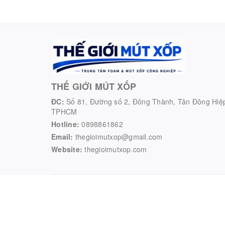
THẾ GIỚI MÚT XỐP
ĐC:
Số 81, Đường số 2, Đông Thành, Tân Đông Hiệ
TPHCM
Hotline:
0898861862
Email:
thegioimutxop@gmail.com
Website:
thegioimutxop.com