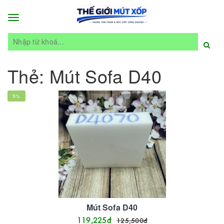
Toggle
navigation
Thẻ:
Mút Sofa D40
5%
Mút Sofa D40
119,225
đ
125,500
đ