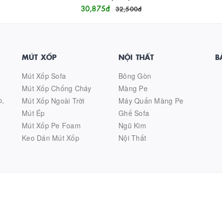
30,875
đ
32,500
đ
MÚT XỐP
NỘI THẤT
B
Mút Xốp Sofa
Bông Gòn
Mút Xốp Chống Cháy
Màng Pe
p,
Mút Xốp Ngoài Trời
Máy Quấn Màng Pe
Mút Ép
Ghế Sofa
Mút Xốp Pe Foam
Ngũ Kim
Keo Dán Mút Xốp
Nội Thất