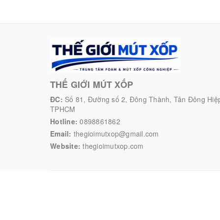
THẾ GIỚI MÚT XỐP
ĐC:
Số 81, Đường số 2, Đông Thành, Tân Đông Hiệ
TPHCM
Hotline:
0898861862
Email:
thegioimutxop@gmail.com
Website:
thegioimutxop.com