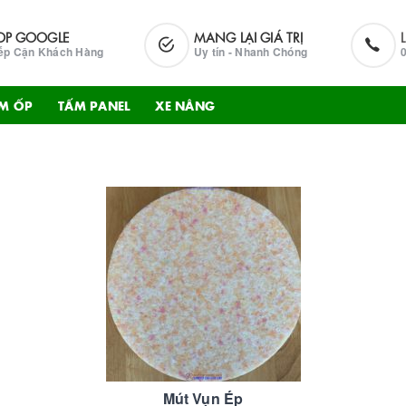
OP GOOGLE
MANG LẠI GIÁ TRỊ
ếp Cận Khách Hàng
Uy tín - Nhanh Chóng
M ỐP
TẤM PANEL
XE NÂNG
Mút Vụn Ép