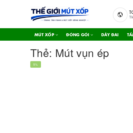
T
Ti
MÚT XỐP
ĐÓNG GÓI
DÂY ĐAI
TẤ
Thẻ:
Mút vụn ép
5%