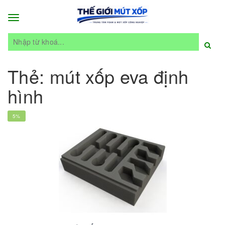
Toggle
navigation
Thẻ:
mút xốp eva định
hình
5%