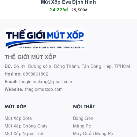
Mút Xốp Eva Định Hình
24,225
đ
25,500
đ
THẾ GIỚI MÚT XỐP
ĐC:
Số 81, Đường số 2, Đông Thành, Tân Đông Hiệp, TPHCM
Hotline:
0898861862
Email:
thegioimutxop@gmail.com
Website:
thegioimutxop.com
MÚT XỐP
NỘI THẤT
Mút Xốp Sofa
Bông Gòn
Mút Xốp Chống Cháy
Màng Pe
Mút Xốp Ngoài Trời
Máy Quấn Màng Pe