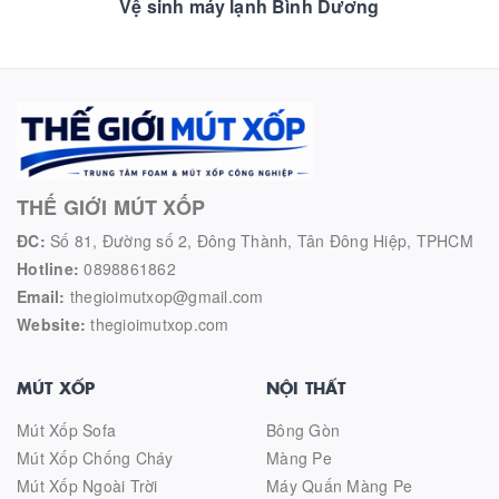
Vệ sinh máy lạnh Bình Dương
THẾ GIỚI MÚT XỐP
ĐC:
Số 81, Đường số 2, Đông Thành, Tân Đông Hiệp, TPHCM
Hotline:
0898861862
Email:
thegioimutxop@gmail.com
Website:
thegioimutxop.com
MÚT XỐP
NỘI THẤT
Mút Xốp Sofa
Bông Gòn
Mút Xốp Chống Cháy
Màng Pe
Mút Xốp Ngoài Trời
Máy Quấn Màng Pe