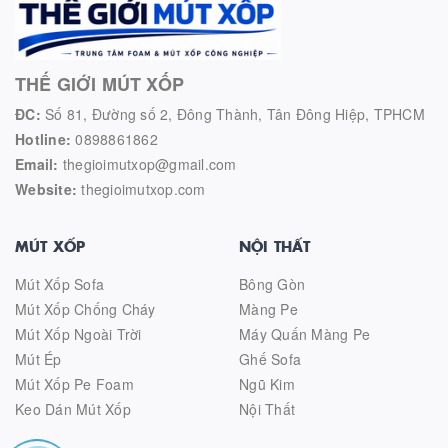
THẾ GIỚI MÚT XỐP
ĐC:
Số 81, Đường số 2, Đông Thành, Tân Đông Hiệp, TPHCM
Hotline:
0898861862
Email:
thegioimutxop@gmail.com
Website:
thegioimutxop.com
MÚT XỐP
NỘI THẤT
Mút Xốp Sofa
Bông Gòn
Mút Xốp Chống Cháy
Màng Pe
Mút Xốp Ngoài Trời
Máy Quấn Màng Pe
Mút Ép
Ghế Sofa
Mút Xốp Pe Foam
Ngũ Kim
Keo Dán Mút Xốp
Nội Thất