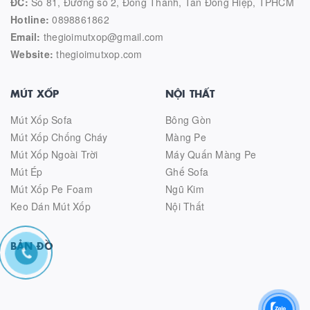
ĐC:
Số 81, Đường số 2, Đông Thành, Tân Đông Hiệp, TPHCM
Hotline:
0898861862
Email:
thegioimutxop@gmail.com
Website:
thegioimutxop.com
MÚT XỐP
NỘI THẤT
Mút Xốp Sofa
Bông Gòn
Mút Xốp Chống Cháy
Màng Pe
Mút Xốp Ngoài Trời
Máy Quấn Màng Pe
Mút Ép
Ghế Sofa
Mút Xốp Pe Foam
Ngũ Kim
Keo Dán Mút Xốp
Nội Thất
BẢN ĐỒ