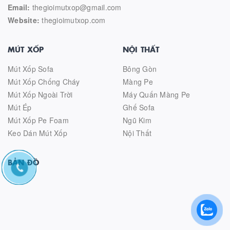
Email:
thegioimutxop@gmail.com
Website:
thegioimutxop.com
MÚT XỐP
NỘI THẤT
Mút Xốp Sofa
Bông Gòn
Mút Xốp Chống Cháy
Màng Pe
Mút Xốp Ngoài Trời
Máy Quấn Màng Pe
Mút Ép
Ghế Sofa
Mút Xốp Pe Foam
Ngũ Kim
Keo Dán Mút Xốp
Nội Thất
BẢN ĐỒ